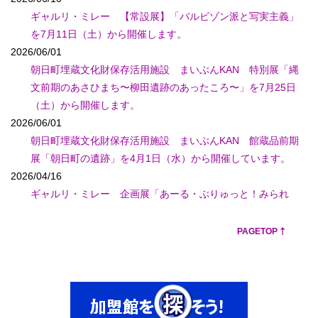
をアップロードしました。
ギャルリ・ミレー 【常設展】「バルビゾン派と写実主義」
2025/04/09
を7月11日（土）から開催します。
電子紀要『白鳥城秀吉本陣伝承の生成 萩原大輔（富山市郷
2026/06/01
土博物館）』をアップロードしました。
朝日町埋蔵文化財保存活用施設 まいぶんKAN 特別展「縄
2025/03/31
文前期のあさひまち〜柳田遺跡のあったころ〜」を7月25日
2025年4月からの各館情報・展覧会情報の更新をしました。
（土）から開催します。
2024/10/31
2026/06/01
2024年11月からの各館情報・展覧会情報の更新をしました。
朝日町埋蔵文化財保存活用施設 まいぶんKAN 館蔵品前期
2024/07/09
展「朝日町の遺跡」を4月1日（水）から開催しています。
電子紀要『小竹貝塚のクロダイの体長と漁撈活動に関する考
2026/04/16
察 松井広信（富山県埋蔵文化財センター）』をアップロー
ギャルリ・ミレー 企画展「あーる・ぶりゅっと！みられ
ドしました。
展 Chapter3」を5月15日（金）から開催します。
2024/06/28
2026/01/06
PAGETOP
電子紀要『和船の船種名と船体構造―富山県の事例から他地
ギャルリ・ミレー 企画展「富山市洋画作家連盟 新田晴夫
域をみる― 廣瀬直樹（氷見市立博物館）』をアップロード
展－幸せを届けたい－」を2月5日（木）から開催します。
しました。
2025/11/18
2024/06/28
ギャルリ・ミレー 企画展「まなざしのゆくえ アフリカ
2024年7月からの各館情報・展覧会情報の更新をしました。