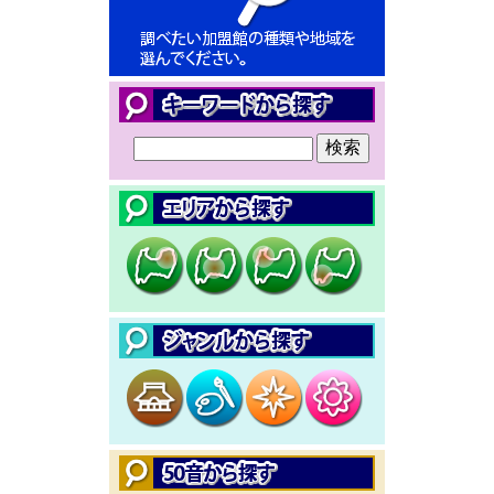
展」を12月4日（木）から開催します。
2024/06/11
2025/11/01
「高岡市立博物館」の館情報を更新しました。
富山市ファミリーパークは、11月から毎月第1、第3火曜日が
2024/05/02
休園日となります（祝祭日除く）。
2024年度版とやまミュージアムガイドPDF版と電子カタログ
2025/08/14
をアップロードしました。
ギャルリ・ミレー 企画展「WHY BLUE WHY」を9月12日
2024/03/31
（金）から開催します。
2024年4月からの各館情報・展覧会情報の更新をしました。
2025/08/14
2023/12/13
ギャルリ・ミレーは、2025年9月1日(月)に開館13周年を迎え
電子紀要『高岡市出身の彫刻家・本保義太郎の研究―セント
ます。
ルイス万博派遣とボーグラム・スタジオ時代を中心に 宝田
2025/08/06
陽子（高岡市美術館）』をアップロードしました。
高岡市福岡歴史民俗資料館 第37回企画展「横穴墓や木舟城
2023/10/31
から見る福岡町の歴史」を10月4日（土）から開催します。
2023年11月からの各館情報・展覧会情報の更新をしました。
2025/08/06
2023/07/07
高岡市福岡歴史民俗資料館 常設展特別展示「福岡歴史民俗
「朝日町立ふるさと美術館」が7月7日に移転リニューアルオ
資料館100年の変遷」を7月27日（日）から開催しています。
ープンしました。館情報を更新しました。
2025/07/30
2023/06/30
ギャルリ・ミレー 特別展「文化を紡ぐ能登復興支援展～北
2023年7月からの各館情報・展覧会情報の更新をしました。