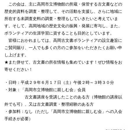
この会は、主に高岡市立博物館の所蔵・保管する古文書などの
歴史的資料を調査・整理して、その活動を支援し、さらに地域に
所在する未調査史料の調査・整理もしていきたいと考えていま
す。そして、高岡地域の歴史文化の振興・発展に寄与し、また、
ボランティアの生涯学習に資することも目的としています。
皆様におかれましては、高岡古文書ボランティアの設立趣旨に
ご賛同賜り、一人でも多くの方のご参加をいただきたくお願い申
し上げます。
★また併せて、古文書の所在情報も集めています！ぜひ情報をお
寄せください！
・日時：平成２９年６月１７日（土）午後２時～３時３０分
・対象：「高岡市立博物館に親しむ会」会員
古文書講座を受講したことのある方（博物館の講座以
外でも可）、又は古文書調査・整理経験のある方
・参加料：なし（ただし「高岡市立博物館に親しむ会」への入会
手続きが必要）