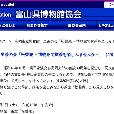
クス
> 高岡市立博物館 呈茶の会「松聲庵 －博物館で抹茶を楽しみま
呈茶の会「松聲庵 －博物館で抹茶を楽しみませんか－」（4/8
昭和46年10月、裏千家淡交会高岡支部の創設30周年を記念し、同支
、当時の支部長･在田宗貫氏の手によるもので、現在は高岡市立博物館
単位にて貸し出しを行っています［4,320円(税込)／日］。
降り注ぐこの季節、抹茶を楽しみながら茶室「松聲庵」から見える桜を
い。
月8日（土） 午前10時～午後3時
物館 茶室「松聲庵」