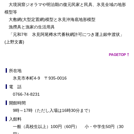
大境洞窟ジオラマや明治期の復元民家と民具、氷見全域の地形
模型等
大敷網(大型定置網)模型と氷見沖海底地形模型
漁撈具と漁家の生活用具
「元和7年 氷見阿尾樽水弐番秋網許可につき運上銀申渡状」
(上野文書)
PAGETOP
所在地
氷見市本町4-9 〒935-0016
電 話
0766-74-8231
開館時間
9時～17時（ただし入場は16時30分まで）
入館料
一般（高校生以上）100円（60円） 小・中学生50円（30
円）