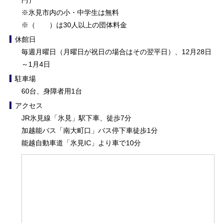
※氷見市内の小・中学生は無料
※（ ）は30人以上の団体料金
休館日
毎週月曜日（月曜日が祝日の場合はその翌平日）、12月28日
～1月4日
駐車場
60台、身障者用1台
アクセス
JR氷見線「氷見」駅下車、徒歩7分
加越能バス「南大町口」バス停下車徒歩1分
能越自動車道「氷見IC」より車で10分