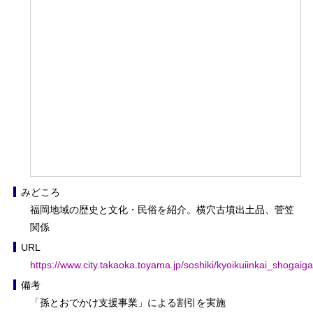
みどころ
福岡地域の歴史と文化・民俗を紹介。横穴古墳出土品、菅笠
関係
URL
https://www.city.takaoka.toyama.jp/soshiki/kyoikuiinkai_shogai
備考
「孫とおでかけ支援事業」による割引を実施