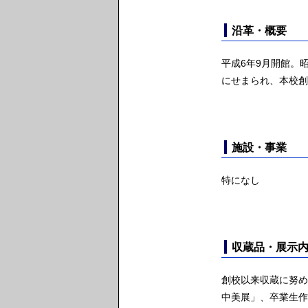
沿革・概要
平成6年9月開館。
にせまられ、本校創
施設・事業
特になし
収蔵品・展示
創校以来収蔵に努め
中美展」、卒業生作