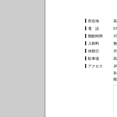
高
所在地
0
電 話
1
開館時間
無
入館料
月
休館日
高
駐車場
J
アクセス
あ
能