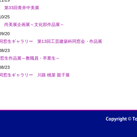
11/29
 第33回青井中美展
10/25
 尚美展企画展～文化部作品展～
09/20
 同窓生ギャラリー 第13回工芸建築科同窓会・作品展
08/23
窓生作品展～教職員・卒業生～
08/23
 同窓生ギャラリー 川路 桃菜 親子展