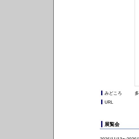
多
みどころ
URL
展覧会