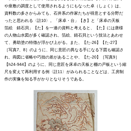
や座敷の調度として使用されるようにもなった卓（しょく）は、
資料数の多さからみても、石井系の作家たちが得意とする分野だ
ったと思われる〈註10〉。「床卓・台」【き】と「床卓の天板
箔絵 錆石貝」【た】を一連の資料と考えると、【た】には唐様
の人物山水図が多く確認され、箔絵、錆石貝という技法とあわせ
て、勇助塗の特徴が浮かび上がる。また、【た‐26】【た‐27】
［写真7、8］のように、同じ意匠の異なる手になる下図も確認さ
れ、両図に省略や巧拙の差があることや、【た‐20】［写真9］
【h24‐944】のように、同じ意匠を床卓の天板と棚の戸板という縮
尺を変えて再利用する例〈註11〉がみられることなどは、工房制
作の実像を知る手がかりとなりそうである。