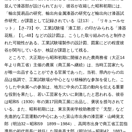
並んで漆器部が設けられており、彼谷が在籍した昭和初期には、
「輸出貿易品の研究、輸出向金属漆器の研究など輸出向け漆器試
作研究」が課題として記録されている〈註13〉。「リキュールセ
ット」【さ‐73】や、工業試験場「漆工部」の印がみられる「漆器
花瓶」【し‐48】などの設計図は、こうした取り組みのもと制作さ
れた可能性がある。工業試験場製作の設計図、図案にどの程度彼
谷が関与しているか、検証が課題として残る。
ところで、大正期から昭和初期に開催された農商務省（大正14
年より商工省）主催の農展（商工展へ継続）は、当時工芸家たち
が唯一出品することができる官展であった。当初、県内からの出
品は低調で、工業試験場が中心となり積極的な参加を促した。こ
うした中央展への参加は、地方に中央の工芸の動向を伝える重要
な役割を果たし、若い工芸家を大いに刺激したと思われる。彼谷
は昭和5（1930）年の第17回商工展に出品し、褒状を授与されて
いる。また、昭和初期には、東京美術学校助教授で「无型」など
先進的な工芸運動の中心にあった富山市出身の漆芸家・山崎覚太
郎（明治32～昭和59 1899～1984）、高岡市出身で商工省工芸指
導所の初代所長に就任した国井喜太郎（明治16～昭和42 1883～