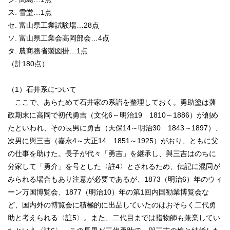
ス. 雪堂…1点
セ. 富山県工業試験場…28点
ソ. 富山県工業会高岡部会…4点
タ. 農商務省製図掛…1点
（計180点）
（1）石井系について
ここで、あらためて石井家の系譜を整理しておく。勇助塗は藩
政期末に高岡で初代勇吉（文化6～明治19 1810～1886）が創め
たといわれ、その長男に勇吉（天保14～明治30 1843～1897）、
次男に與三吉（嘉永4～大正14 1851～1925）がおり、ともに父
の仕事を助けた。長子が代々「勇吉」を継承し、與三吉はのちに
分家して「勇介」を号とした〈註4〉とされるため、伝記に混同が
みられる場合もあり注意が必要であるが、1873（明治6）年のウィ
ーン万国博覧会、1877（明治10）年の第1回内国勧業博覧会な
ど、国内外の博覧会に積極的に出品していたのはおそらく二代勇
助と考えられる〈註5〉。また、二代目までは指物師も兼業してい