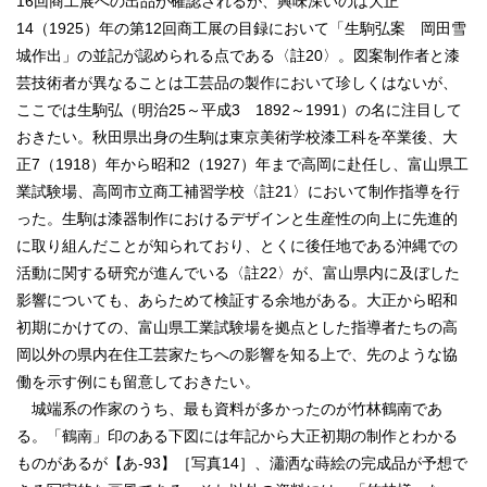
16回商工展への出品が確認されるが、興味深いのは大正
14（1925）年の第12回商工展の目録において「生駒弘案 岡田雪
城作出」の並記が認められる点である〈註20〉。図案制作者と漆
芸技術者が異なることは工芸品の製作において珍しくはないが、
ここでは生駒弘（明治25～平成3 1892～1991）の名に注目して
おきたい。秋田県出身の生駒は東京美術学校漆工科を卒業後、大
正7（1918）年から昭和2（1927）年まで高岡に赴任し、富山県工
業試験場、高岡市立商工補習学校〈註21〉において制作指導を行
った。生駒は漆器制作におけるデザインと生産性の向上に先進的
に取り組んだことが知られており、とくに後任地である沖縄での
活動に関する研究が進んでいる〈註22〉が、富山県内に及ぼした
影響についても、あらためて検証する余地がある。大正から昭和
初期にかけての、富山県工業試験場を拠点とした指導者たちの高
岡以外の県内在住工芸家たちへの影響を知る上で、先のような協
働を示す例にも留意しておきたい。
城端系の作家のうち、最も資料が多かったのが竹林鶴南であ
る。「鶴南」印のある下図には年記から大正初期の制作とわかる
ものがあるが【あ‐93】［写真14］、瀟洒な蒔絵の完成品が予想で