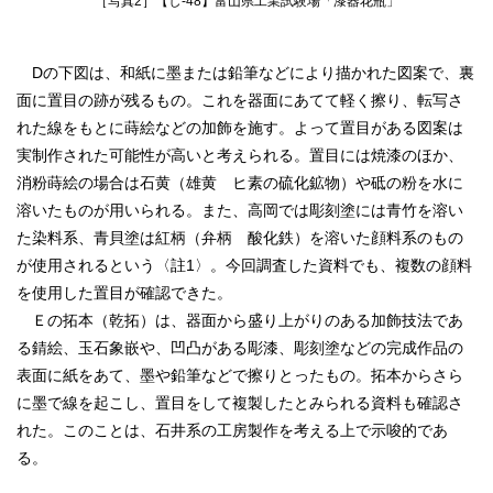
［写真2］【し‐48】富山県工業試験場「漆器花瓶」
Dの下図は、和紙に墨または鉛筆などにより描かれた図案で、裏
面に置目の跡が残るもの。これを器面にあてて軽く擦り、転写さ
れた線をもとに蒔絵などの加飾を施す。よって置目がある図案は
実制作された可能性が高いと考えられる。置目には焼漆のほか、
消粉蒔絵の場合は石黄（雄黄 ヒ素の硫化鉱物）や砥の粉を水に
溶いたものが用いられる。また、高岡では彫刻塗には青竹を溶い
た染料系、青貝塗は紅柄（弁柄 酸化鉄）を溶いた顔料系のもの
が使用されるという〈註1〉。今回調査した資料でも、複数の顔料
を使用した置目が確認できた。
Ｅの拓本（乾拓）は、器面から盛り上がりのある加飾技法であ
る錆絵、玉石象嵌や、凹凸がある彫漆、彫刻塗などの完成作品の
表面に紙をあて、墨や鉛筆などで擦りとったもの。拓本からさら
に墨で線を起こし、置目をして複製したとみられる資料も確認さ
れた。このことは、石井系の工房製作を考える上で示唆的であ
る。