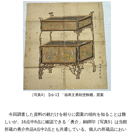
［写真4］【ゆ‐1】「福寿文勇助塗飾棚」図案
今回調査した資料の銘だけを頼りに図案の傾向を知ることは難
しいが、16点中8点に確認できる「勇介」銅鐸印［写真5］は当館
所蔵の勇介作品4点中2点とも共通している。個人の所蔵品におい