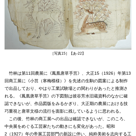
［写真15］【あ‐22】
竹林は第11回農展に《鳳凰唐草手筥》、大正15（1926）年第13
回商工展に《小筥（寒梅模様）》を先述の生駒の図案による制作
で出品しており、やはり工業試験場との関わりがあったと推測さ
れる。《鳳凰唐草手筥》の下図類は彼谷芳水旧蔵資料のなかに確
認できないが、作品図版をみるかぎり、大正期の農展における技
巧重視と唐草文様の流行を面影に残しているように思われる。
この後、竹林の商工展への出品は確認できないが、このころ、
中央展をめぐる工芸家たちの動きにも変化があった。昭和
2（1927）年の帝展工芸部門の新設に伴い、純粋美術を志向する工