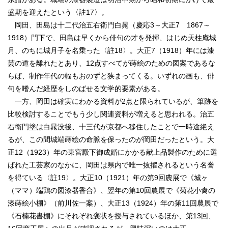
盛期を迎えたという〈註17〉。
岡田、田島は十二代治五右衛門白晁（慶応3～大正7 1867～
1918）門下で、田島は早くから俳句の才を発揮、はじめ天柱庵城
月、のちに城月子を名乗った〈註18〉。大正7（1918）年には漆
芸の道を離れたとあり、12点すべてが蒔絵のための図案であるな
らば、制作年代の幅もおのずと狭まってくる。いずれの画も、俳
句を嗜んだ経歴をしのばせる文学的要素がある。
一方、岡田は確実にわかる資料が2点と限られているが、筆跡を
比較検討することでもう少し関連資料が増えると思われる。治五
右衛門塗は白晁没後、十三代が京都へ移住したことで一時途絶え
るが、この間城端蒔絵の命脈を保ったのが岡田だったという。大
正12（1923）年の東宮殿下御成婚にかかる献上品製作のために選
ばれた工芸家のなかに、岡田は県内で唯一抜擢されるという名誉
を得ている〈註19〉。大正10（1921）年の第9回農展で《城ヶ
（ママ）端鶏の図漆器香合》、翌年の第10回農展で《菊花小禽の
漆蒔絵小棚》（前川佐一案）、大正13（1924）年の第11回農展で
《石楠花書棚》にそれぞれ褒状を授与されているほか、第13回、