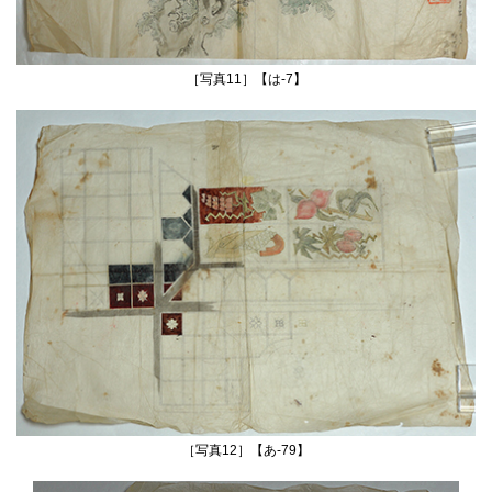
［写真11］【は‐7】
［写真12］【あ‐79】