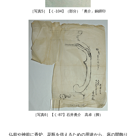
［写真5］【く‐104】（部分）「勇介」銅鐸印
［写真6］【く‐87】石井勇介 高卓（脚）
仏前や神前に香炉、花瓶を供えるための用途から、床の間飾り