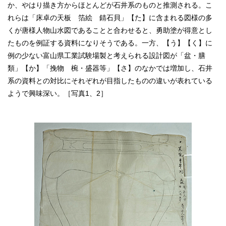
か、やはり描き方からほとんどが石井系のものと推測される。こ
れらは「床卓の天板 箔絵 錆石貝」【た】に含まれる図様の多
くが唐様人物山水図であることと合わせると、勇助塗が得意とし
たものを例証する資料になりそうである。一方、【う】【く】に
例の少ない富山県工業試験場製と考えられる設計図が「盆・膳
類」【か】「挽物 椀・盛器等」【さ】のなかでは増加し、石井
系の資料との対比にそれぞれが目指したものの違いが表れている
ようで興味深い。［写真1、2］