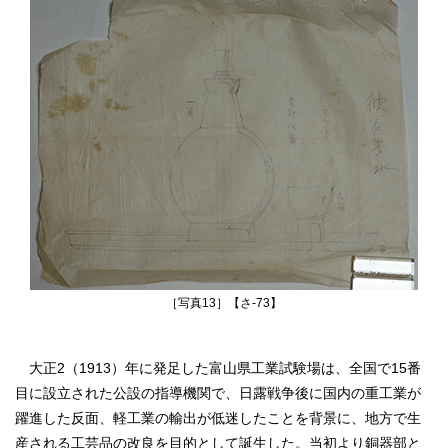
［写真13］【さ‐73】
大正2（1913）年に発足した富山県工業試験場は、全国で15番
目に設立された公設の指導機関で、日露戦争後に国内の重工業が
躍進した反面、軽工業の輸出が低迷したことを背景に、地方で生
産される工芸品の改良を目的として誕生した。当初より銅器部と