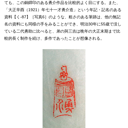
ても、この銅鐸印のある勇介作品を比較的よく目にする。また、
「大正辛酉（1921）年七十一才勇介造」という年記・記名のある
資料【く‐87】［写真6］のような、粗さのある筆跡は、他の無記
名の資料にも同様の手をみることができ、明治30年に55歳で没し
ている二代勇助に比べると、弟の與三吉は晩年の大正末期まで比
較的長く制作を続け、多作であったことが想像される。