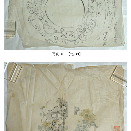
［写真10］【ね‐39】