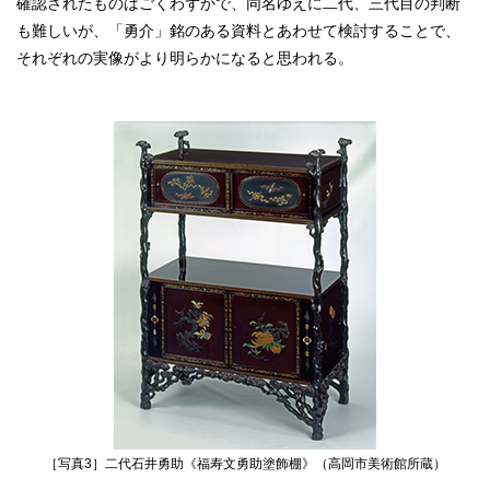
確認されたものはごくわずかで、同名ゆえに二代、三代目の判断
も難しいが、「勇介」銘のある資料とあわせて検討することで、
それぞれの実像がより明らかになると思われる。
［写真3］二代石井勇助《福寿文勇助塗飾棚》（高岡市美術館所蔵）