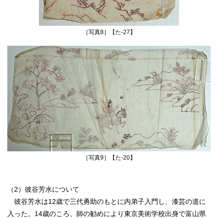
［写真8］【た‐27】
［写真9］【た‐20】
（2）彼谷芳水について
彼谷芳水は12歳で三代勇助のもとに内弟子入門し、漆芸の道に
入った。14歳のころ、師の勧めにより東京美術学校出身で富山県