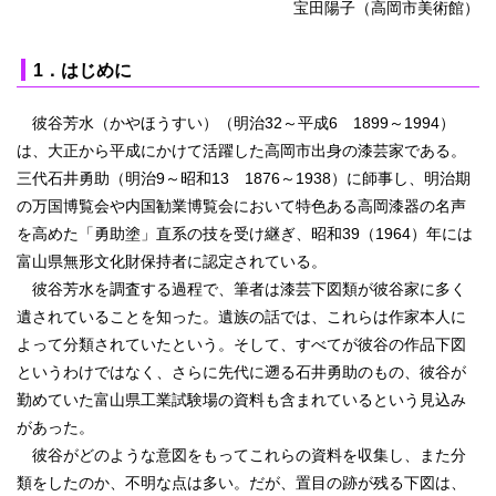
宝田陽子（高岡市美術館）
1．はじめに
彼谷芳水（かやほうすい）（明治32～平成6 1899～1994）
は、大正から平成にかけて活躍した高岡市出身の漆芸家である。
三代石井勇助（明治9～昭和13 1876～1938）に師事し、明治期
の万国博覧会や内国勧業博覧会において特色ある高岡漆器の名声
を高めた「勇助塗」直系の技を受け継ぎ、昭和39（1964）年には
富山県無形文化財保持者に認定されている。
彼谷芳水を調査する過程で、筆者は漆芸下図類が彼谷家に多く
遺されていることを知った。遺族の話では、これらは作家本人に
よって分類されていたという。そして、すべてが彼谷の作品下図
というわけではなく、さらに先代に遡る石井勇助のもの、彼谷が
勤めていた富山県工業試験場の資料も含まれているという見込み
があった。
彼谷がどのような意図をもってこれらの資料を収集し、また分
類をしたのか、不明な点は多い。だが、置目の跡が残る下図は、