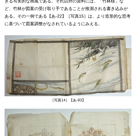
きる写実的な画風である。それ以外の資料には、「竹林様」な
ど、竹林が図案の受け取り手であることが推測される書き込みが
ある。その一例である【あ‐22】［写真15］は、より造形的な思考
に基づいて図案調整がなされているようにみえる。
［写真14］【あ‐93】