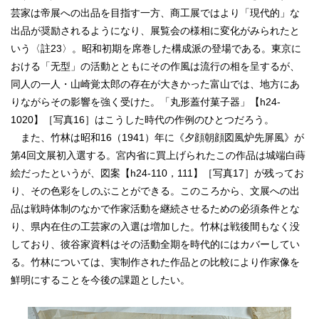
芸家は帝展への出品を目指す一方、商工展ではより「現代的」な
出品が奨励されるようになり、展覧会の様相に変化がみられたと
いう〈註23〉。昭和初期を席巻した構成派の登場である。東京に
おける「无型」の活動とともにその作風は流行の相を呈するが、
同人の一人・山崎覚太郎の存在が大きかった富山では、地方にあ
りながらその影響を強く受けた。「丸形蓋付菓子器」【h24‐
1020】［写真16］はこうした時代の作例のひとつだろう。
また、竹林は昭和16（1941）年に《夕顔朝顔図風炉先屏風》が
第4回文展初入選する。宮内省に買上げられたこの作品は城端白蒔
絵だったというが、図案【h24‐110，111】［写真17］が残ってお
り、その色彩をしのぶことができる。このころから、文展への出
品は戦時体制のなかで作家活動を継続させるための必須条件とな
り、県内在住の工芸家の入選は増加した。竹林は戦後間もなく没
しており、彼谷家資料はその活動全期を時代的にはカバーしてい
る。竹林については、実制作された作品との比較により作家像を
鮮明にすることを今後の課題としたい。