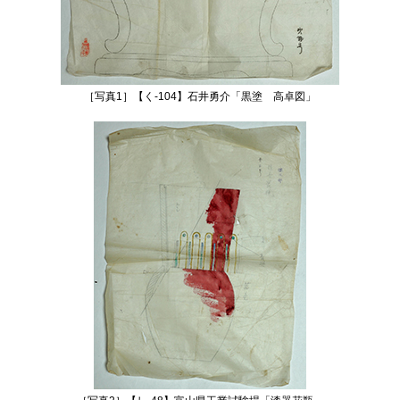
［写真1］【く‐104】石井勇介「黒塗 高卓図」