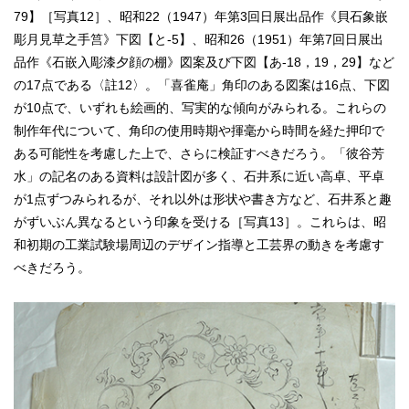
79】［写真12］、昭和22（1947）年第3回日展出品作《貝石象嵌
彫月見草之手筥》下図【と‐5】、昭和26（1951）年第7回日展出
品作《石嵌入彫漆夕顔の棚》図案及び下図【あ‐18，19，29】など
の17点である〈註12〉。「喜雀庵」角印のある図案は16点、下図
が10点で、いずれも絵画的、写実的な傾向がみられる。これらの
制作年代について、角印の使用時期や揮毫から時間を経た押印で
ある可能性を考慮した上で、さらに検証すべきだろう。「彼谷芳
水」の記名のある資料は設計図が多く、石井系に近い高卓、平卓
が1点ずつみられるが、それ以外は形状や書き方など、石井系と趣
がずいぶん異なるという印象を受ける［写真13］。これらは、昭
和初期の工業試験場周辺のデザイン指導と工芸界の動きを考慮す
べきだろう。