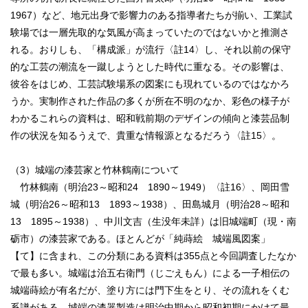
1967）など、地元出身で影響力のある指導者たちが揃い、工業試
験場では一層先取的な気風が高まっていたのではないかと推測さ
れる。おりしも、「構成派」が流行〈註14〉し、それ以前の保守
的な工芸の潮流を一蹴しようとした時代に重なる。その影響は、
彼谷をはじめ、工芸試験場系の図案にも現れているのではなかろ
うか。実制作された作品の多くが所在不明のなか、彩色の様子が
わかるこれらの資料は、昭和戦前期のデザインの傾向と漆芸品制
作の状況を知るうえで、貴重な情報源となるだろう〈註15〉。
（3）城端の漆芸家と竹林鶴南について
竹林鶴南（明治23～昭和24 1890～1949）〈註16〉、岡田雪
城（明治26～昭和13 1893～1938）、田島城月（明治28～昭和
13 1895～1938）、中川文吉（生没年未詳）は旧城端町（現・南
砺市）の漆芸家である。ほとんどが「純蒔絵 城端風図案」
【て】に含まれ、この分類にある資料は355点と今回調査したなか
で最も多い。城端は治五右衛門（じごえもん）による一子相伝の
城端蒔絵が有名だが、塗り方には門下生をとり、その流れをくむ
系譜がある。城端の漆器製造は明治中期から昭和初期にかけて最