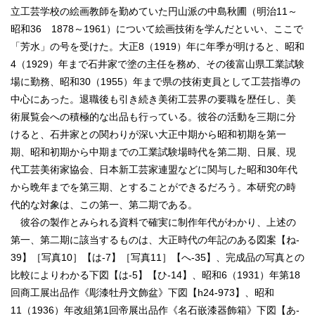
立工芸学校の絵画教師を勤めていた円山派の中島秋圃（明治11～
昭和36 1878～1961）について絵画技術を学んだといい、ここで
「芳水」の号を受けた。大正8（1919）年に年季が明けると、昭和
4（1929）年まで石井家で塗の主任を務め、その後富山県工業試験
場に勤務、昭和30（1955）年まで県の技術吏員として工芸指導の
中心にあった。退職後も引き続き美術工芸界の要職を歴任し、美
術展覧会への積極的な出品も行っている。彼谷の活動を三期に分
けると、石井家との関わりが深い大正中期から昭和初期を第一
期、昭和初期から中期までの工業試験場時代を第二期、日展、現
代工芸美術家協会、日本新工芸家連盟などに関与した昭和30年代
から晩年までを第三期、とすることができるだろう。本研究の時
代的な対象は、この第一、第二期である。
彼谷の製作とみられる資料で確実に制作年代がわかり、上述の
第一、第二期に該当するものは、大正時代の年記のある図案【ね‐
39】［写真10］【は‐7】［写真11］【へ‐35】、完成品の写真との
比較によりわかる下図【は‐5】【ひ‐14】、昭和6（1931）年第18
回商工展出品作《彫漆牡丹文飾盆》下図【h24‐973】、昭和
11（1936）年改組第1回帝展出品作《名石嵌漆器飾箱》下図【あ‐