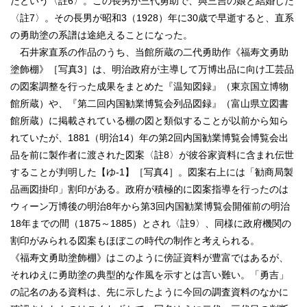
たという〈註6〉。この長男が三代勇助で、與三吉の娘と結婚した
〈註7〉。その長男が昭和3（1928）年に30歳で早逝すると、直系
の勇助塗の系譜は途絶えることになった。
石井家直系の作品のうち、当館所蔵の二代勇助作《福寿文勇助
塗飾棚》［写真3］は、明治政府が主導して万博出品に向け工芸品
の図案調整を行った成果をまとめた『温知図録』（東京国立博物
館所蔵）や、『第二回内国勧業博覧会列品図録』（富山県立図書
館所蔵）に掲載されている棚の図と類似することが以前から知ら
れていたが、1881（明治14）年の第2回内国勧業博覧会博覧会出
品を前に製作者に渡された図案〈註8〉が彼谷家資料に含まれ伝世
することが判明した【ゆ‐1】［写真4］。図案右上には「勧商局製
品画図掛印」割印がある。政府が積極的に図案指導を行ったのは
ウィーン万博後の明治8年から第3回内国勧業博覧会開催前の明治
18年までの間（1875～1885）とされ〈註9〉、同様に政府機関の
割印がみられる図案もほぼこの時代の制作と考えられる。
《福寿文勇助塗飾棚》はこのように傍証資料が豊富ではあるが、
それゆえに勇助塗の典型的な作風を示すとは言い難い。「勇吉」
の記名のある資料は、先に示したように今回の調査資料のなかに