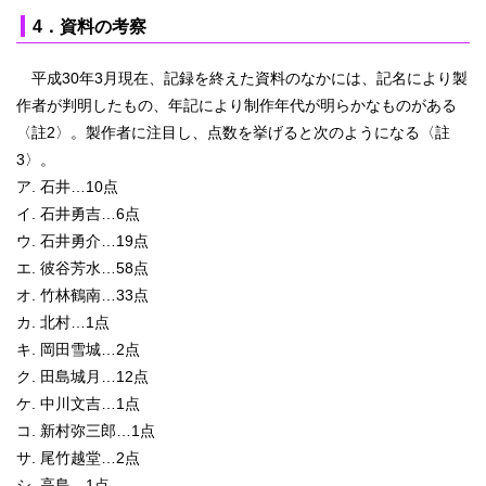
4．資料の考察
平成30年3月現在、記録を終えた資料のなかには、記名により製
作者が判明したもの、年記により制作年代が明らかなものがある
〈註2〉。製作者に注目し、点数を挙げると次のようになる〈註
3〉。
ア. 石井…10点
イ. 石井勇吉…6点
ウ. 石井勇介…19点
エ. 彼谷芳水…58点
オ. 竹林鶴南…33点
カ. 北村…1点
キ. 岡田雪城…2点
ク. 田島城月…12点
ケ. 中川文吉…1点
コ. 新村弥三郎…1点
サ. 尾竹越堂…2点
シ. 高島…1点