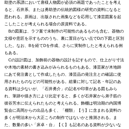
助塗の系譜において唐様人物図が必須の画題であったことを考え
ると、石井系、または勇助塗の伝統的図様の研究の資料になると
思われる。原画は、出版された画集などを応用して漆芸図案を起
こしたことが考えられる場合の原資料である。
Bの図案は、ラフ案で未制作の可能性のあるものも含む。器物の
文様や意匠を示すもののうち、裏に置目がない点でDの下図と区別
した。なお、Bを経てDを作成、さらに実制作したと考えられる例
もある。
Cの設計図は、加飾前の器物の設計を記すもので、仕上がり寸法
や木地の素材の書き込みがみられるものもある。漆芸家が木地師
にあて発注書として作成したもの、漆芸品の発注主との確認に使
用されたものなどの可能性がある。総量に対して記名・年記のあ
る資料は少ないが、「石井勇介」の記名や印章がある図もみら
れ、筆跡や描き方により比定すると、多くが石井家から弟子筋の
彼谷芳水に伝えられたものと考えられる。飾棚は明治期の内国博
覧会に高岡からの出品も多く、「棚類」【う】に含まれる資料の
多くが明治末から大正ころの制作ではないかと推測される。ま
た、数量の多い「床卓・台」【く】も記名のある資料が少ないな