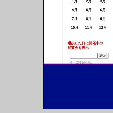
1月
2月
3月
4月
5月
6月
7月
8月
9月
10月
11月
12月
選択した日に開催中の
展覧会を表示
例）2013/04/01