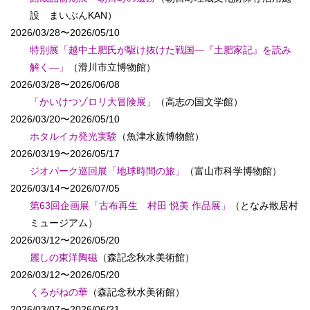
設 まいぶんKAN）
2026/03/28〜2026/05/10
特別展「越中土肥氏が駆け抜けた戦国―『土肥家記』を読み
解く―」
（滑川市立博物館）
2026/03/28〜2026/06/08
「かいけつゾロリ大冒険展」
（高志の国文学館）
2026/03/20〜2026/05/10
ホタルイカ発光実験
（魚津水族博物館）
2026/03/19〜2026/05/17
ジオパーク巡回展「地球時間の旅」
（富山市科学博物館）
2026/03/14〜2026/07/05
第63回企画展「古布再生 村田 悦美 作品展」
（となみ散居村
ミュージアム）
2026/03/12〜2026/05/20
麗しの東洋陶磁
（森記念秋水美術館）
2026/03/12〜2026/05/20
くろがねの華
（森記念秋水美術館）
2026/03/07〜2026/06/21