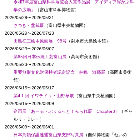
令和7年度富山県科学展覧会入賞作品展「アイディア浮かぶ科
学の広場」
（富山市科学博物館）
2026/05/29〜2026/05/31
さつき・盆栽展
（富山県中央植物園）
2026/05/29〜2026/07/23
田島征三絵本原画展 98号
（射水市大島絵本館）
2026/05/23〜2026/06/07
第65回日本伝統工芸富山展
（高岡市美術館）
2026/05/23〜2026/06/07
重要無形文化財保持者認定記念 林曉 漆藝展
（高岡市美術
館）
2026/05/15〜2026/05/17
第4１回 イワチドリ・山野草展
（富山県中央植物園）
2026/05/15〜2026/08/09
企画展「あーる・ぶりゅっと！みられ展 Chapter3」
（ギャ
ルリ・ミレー）
2026/05/09〜2026/06/01
日本鳥類保護連盟富山県支部写真展
（自然博物園「ねいの