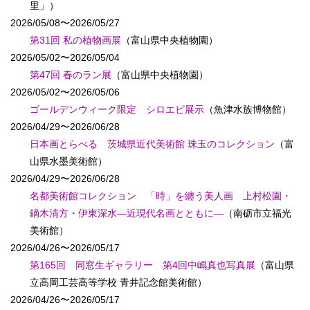
里」）
2026/05/08〜2026/05/27
第31回 私の植物画展
（富山県中央植物園）
2026/05/02〜2026/05/04
第47回 春のラン展
（富山県中央植物園）
2026/05/02〜2026/05/06
ゴールデンウィーク限定 シロエビ展示
（魚津水族博物館）
2026/04/29〜2026/06/28
日本画とらべる 茨城県近代美術館 珠玉のコレクション
（富
山県水墨美術館）
2026/04/29〜2026/06/28
名都美術館コレクション 「時」を纏う美人画 上村松園・
鏑木清方・伊東深水―近現代名画とともに―
（南砺市立福光
美術館）
2026/04/26〜2026/05/17
第165回 同窓生ギャラリー 第4回中嶋真也写真展
（富山県
立高岡工芸高等学校 青井記念館美術館）
2026/04/26〜2026/05/17