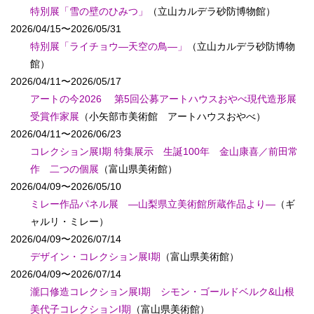
特別展「雪の壁のひみつ」
（立山カルデラ砂防博物館）
2026/04/15〜2026/05/31
特別展「ライチョウ―天空の鳥―」
（立山カルデラ砂防博物
館）
2026/04/11〜2026/05/17
アートの今2026 第5回公募アートハウスおやべ現代造形展
受賞作家展
（小矢部市美術館 アートハウスおやべ）
2026/04/11〜2026/06/23
コレクション展I期 特集展示 生誕100年 金山康喜／前田常
作 二つの個展
（富山県美術館）
2026/04/09〜2026/05/10
ミレー作品パネル展 ―山梨県立美術館所蔵作品より―
（ギ
ャルリ・ミレー）
2026/04/09〜2026/07/14
デザイン・コレクション展I期
（富山県美術館）
2026/04/09〜2026/07/14
瀧口修造コレクション展I期 シモン・ゴールドベルク&山根
美代子コレクションI期
（富山県美術館）