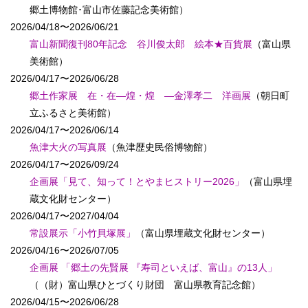
郷土博物館･富山市佐藤記念美術館）
2026/04/18〜2026/06/21
富山新聞復刊80年記念 谷川俊太郎 絵本★百貨展
（富山県
美術館）
2026/04/17〜2026/06/28
郷土作家展 在・在―煌・煌 ―金澤孝二 洋画展
（朝日町
立ふるさと美術館）
2026/04/17〜2026/06/14
魚津大火の写真展
（魚津歴史民俗博物館）
2026/04/17〜2026/09/24
企画展「見て、知って！とやまヒストリー2026」
（富山県埋
蔵文化財センター）
2026/04/17〜2027/04/04
常設展示「小竹貝塚展」
（富山県埋蔵文化財センター）
2026/04/16〜2026/07/05
企画展 「郷土の先賢展 『寿司といえば、富山』の13人」
（（財）富山県ひとづくり財団 富山県教育記念館）
2026/04/15〜2026/06/28