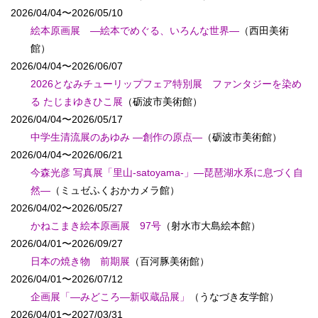
2026/04/04〜2026/05/10
絵本原画展 ―絵本でめぐる、いろんな世界―
（西田美術
館）
2026/04/04〜2026/06/07
2026となみチューリップフェア特別展 ファンタジーを染め
る たじまゆきひこ展
（砺波市美術館）
2026/04/04〜2026/05/17
中学生清流展のあゆみ ―創作の原点―
（砺波市美術館）
2026/04/04〜2026/06/21
今森光彦 写真展「里山-satoyama-」―琵琶湖水系に息づく自
然―
（ミュゼふくおかカメラ館）
2026/04/02〜2026/05/27
かねこまき絵本原画展 97号
（射水市大島絵本館）
2026/04/01〜2026/09/27
日本の焼き物 前期展
（百河豚美術館）
2026/04/01〜2026/07/12
企画展「―みどころ―新収蔵品展」
（うなづき友学館）
2026/04/01〜2027/03/31