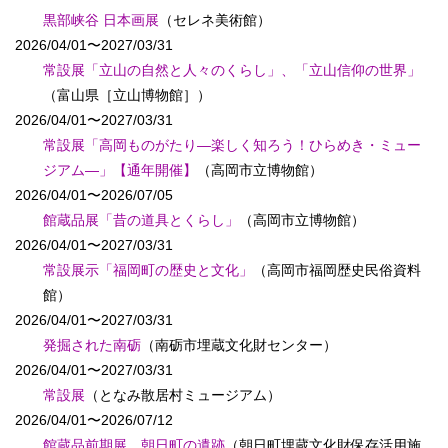
黒部峡谷 日本画展
（セレネ美術館）
2026/04/01〜2027/03/31
常設展「立山の自然と人々のくらし」、「立山信仰の世界」
（富山県［立山博物館］）
2026/04/01〜2027/03/31
常設展「高岡ものがたり―楽しく知ろう！ひらめき・ミュー
ジアム―」【通年開催】
（高岡市立博物館）
2026/04/01〜2026/07/05
館蔵品展「昔の道具とくらし」
（高岡市立博物館）
2026/04/01〜2027/03/31
常設展示「福岡町の歴史と文化」
（高岡市福岡歴史民俗資料
館）
2026/04/01〜2027/03/31
発掘された南砺
（南砺市埋蔵文化財センター）
2026/04/01〜2027/03/31
常設展
（となみ散居村ミュージアム）
2026/04/01〜2026/07/12
館蔵品前期展 朝日町の遺跡
（朝日町埋蔵文化財保存活用施