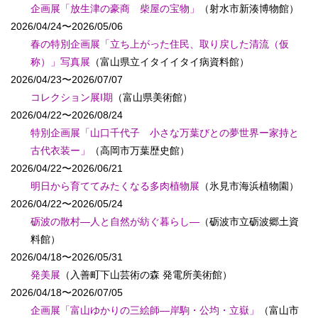
企画展「放生津の豪商 柴屋の宝物」
（射水市新湊博物館）
2026/04/24〜2026/05/06
春の特別企画展「立ち上がった住民、取り戻した清流（仮
称）」写真展
（富山県立イタイイタイ病資料館）
2026/04/23〜2026/07/07
コレクション展I期
（富山県美術館）
2026/04/22〜2026/08/24
特別企画展「山口千代子 小さな万葉びとの夢世界ー家持と
古代衣装ー」
（高岡市万葉歴史館）
2026/04/22〜2026/06/21
明日から育ててみたくなる多肉植物展
（氷見市海浜植物園）
2026/04/22〜2026/05/24
砺波の散村―人と自然が紡ぐ暮らし―
（砺波市立砺波郷土資
料館）
2026/04/18〜2026/05/31
発美展
（入善町下山芸術の森 発電所美術館）
2026/04/18〜2026/07/05
企画展「富山ゆかりの三絵師―岸駒・公均・立嶽」
（富山市