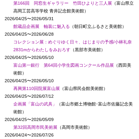
第166回 同窓生ギャラリー 竹田ひよりと三人展
（富山県立
高岡工芸高等学校 青井記念館美術館）
2026/04/25〜2026/05/31
館蔵品企画展 軸装に魅入る
（朝日町立ふるさと美術館）
2026/04/25〜2026/06/28
コレクション展：めぐりゆく日々、はじまりの予感/小林礼奈
2831mからわたしをみおろす
（黒部市美術館）
2026/04/25〜2026/05/10
富山第一銀行 第64回小学生図画コンクール作品展
（西田美
術館）
2026/04/25〜2026/05/10
再興第110回院展富山展
（富山県民会館美術館）
2026/04/25〜2026/07/12
企画展「富山の武具」
（富山市郷土博物館･富山市佐藤記念美
術館）
2026/04/25〜2026/05/09
第32回高岡市民美術展
（高岡市美術館）
2026/04/24〜2026/07/26