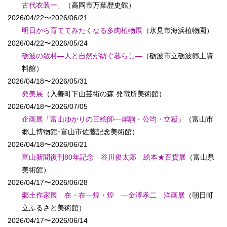
古代衣装ー」
（高岡市万葉歴史館）
2026/04/22〜2026/06/21
明日から育ててみたくなる多肉植物展
（氷見市海浜植物園）
2026/04/22〜2026/05/24
砺波の散村―人と自然が紡ぐ暮らし―
（砺波市立砺波郷土資
料館）
2026/04/18〜2026/05/31
発美展
（入善町下山芸術の森 発電所美術館）
2026/04/18〜2026/07/05
企画展「富山ゆかりの三絵師―岸駒・公均・立嶽」
（富山市
郷土博物館･富山市佐藤記念美術館）
2026/04/18〜2026/06/21
富山新聞復刊80年記念 谷川俊太郎 絵本★百貨展
（富山県
美術館）
2026/04/17〜2026/06/28
郷土作家展 在・在―煌・煌 ―金澤孝二 洋画展
（朝日町
立ふるさと美術館）
2026/04/17〜2026/06/14