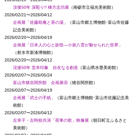
没後50年 深彫り!! 棟方志功展
（南砺市立福光美術館）
2026/02/21〜2026/04/12
企画展「佐藤助庵と茶の湯」
（富山市郷土博物館･富山市佐藤
記念美術館）
2026/02/20〜2026/04/19
企画展「日本人の心と妖怪―小泉八雲が魅せられた世界」
（射水市新湊博物館）
2026/02/20〜2026/04/12
没後50年 堂本印象 自在なる創造
（富山県水墨美術館）
2026/02/07〜2026/05/24
富山市猪谷関所館 企画展④
（猪谷関所館）
2026/02/07〜2026/04/19
企画展「武士の手紙」
（富山市郷土博物館･富山市佐藤記念美
術館）
2026/02/07〜2026/04/12
左幸子・左時枝共演「荷車の歌」映像展
（朝日町立ふるさと
美術館）