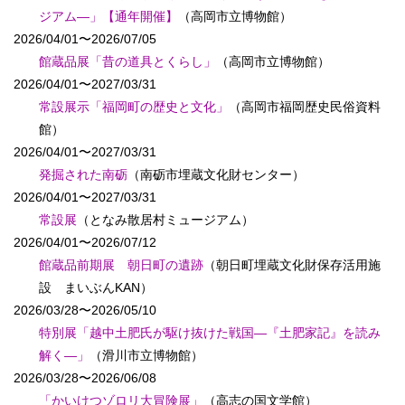
ジアム―」【通年開催】
（高岡市立博物館）
2026/04/01〜2026/07/05
館蔵品展「昔の道具とくらし」
（高岡市立博物館）
2026/04/01〜2027/03/31
常設展示「福岡町の歴史と文化」
（高岡市福岡歴史民俗資料
館）
2026/04/01〜2027/03/31
発掘された南砺
（南砺市埋蔵文化財センター）
2026/04/01〜2027/03/31
常設展
（となみ散居村ミュージアム）
2026/04/01〜2026/07/12
館蔵品前期展 朝日町の遺跡
（朝日町埋蔵文化財保存活用施
設 まいぶんKAN）
2026/03/28〜2026/05/10
特別展「越中土肥氏が駆け抜けた戦国―『土肥家記』を読み
解く―」
（滑川市立博物館）
2026/03/28〜2026/06/08
「かいけつゾロリ大冒険展」
（高志の国文学館）