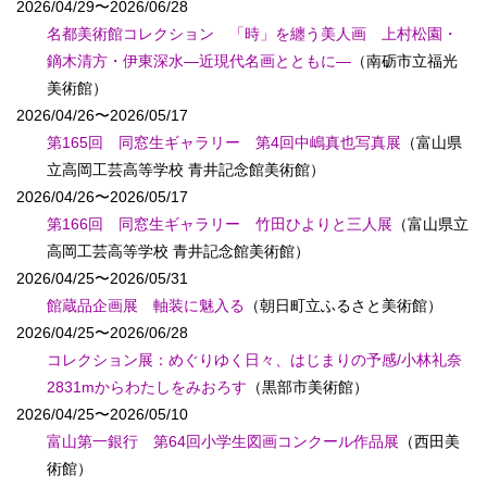
2026/04/29〜2026/06/28
名都美術館コレクション 「時」を纏う美人画 上村松園・
鏑木清方・伊東深水―近現代名画とともに―
（南砺市立福光
美術館）
2026/04/26〜2026/05/17
第165回 同窓生ギャラリー 第4回中嶋真也写真展
（富山県
立高岡工芸高等学校 青井記念館美術館）
2026/04/26〜2026/05/17
第166回 同窓生ギャラリー 竹田ひよりと三人展
（富山県立
高岡工芸高等学校 青井記念館美術館）
2026/04/25〜2026/05/31
館蔵品企画展 軸装に魅入る
（朝日町立ふるさと美術館）
2026/04/25〜2026/06/28
コレクション展：めぐりゆく日々、はじまりの予感/小林礼奈
2831mからわたしをみおろす
（黒部市美術館）
2026/04/25〜2026/05/10
富山第一銀行 第64回小学生図画コンクール作品展
（西田美
術館）