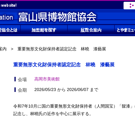
案内
> 重要無形文化財保持者認定記念 林曉 漆藝展
重要無形文化財保持者認定記念 林曉 漆藝展
高岡市美術館
会場
2026/05/23 から 2026/06/07 まで
会期
令和7年10月に国の重要無形文化財保持者（人間国宝）「髹漆
記念し、林曉氏の近作を中心に展示する。