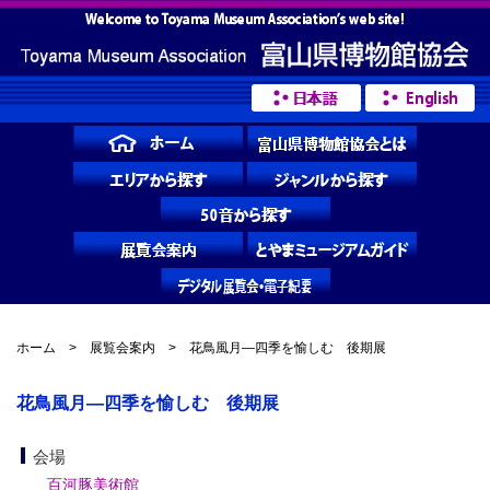
ホーム
>
展覧会案内
> 花鳥風月―四季を愉しむ 後期展
花鳥風月―四季を愉しむ 後期展
会場
百河豚美術館