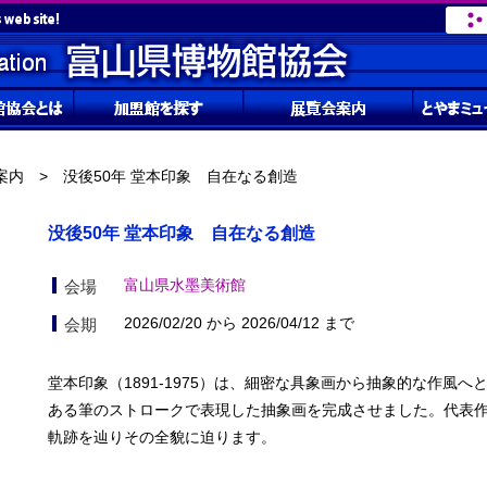
案内
> 没後50年 堂本印象 自在なる創造
没後50年 堂本印象 自在なる創造
富山県水墨美術館
会場
2026/02/20 から 2026/04/12 まで
会期
堂本印象（1891-1975）は、細密な具象画から抽象的な作風へ
ある筆のストロークで表現した抽象画を完成させました。代表
軌跡を辿りその全貌に迫ります。