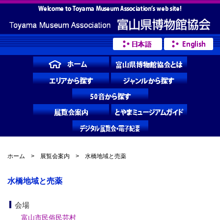
ホーム
>
展覧会案内
> 水橋地域と売薬
水橋地域と売薬
会場
富山市民俗民芸村