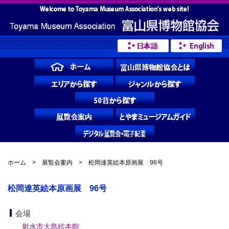
ホーム
>
展覧会案内
> 松岡達英絵本原画展 96号
松岡達英絵本原画展 96号
会場
射水市大島絵本館